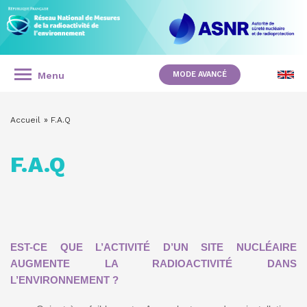
Panneau de gestion des cookies
Aller
au
contenu
principal
RÉSEAU
NATIONAL
Menu
MODE AVANCÉ
NAVIGATION
DE
PRINCIPALE
Accueil
F.A.Q
MESURES
FIL
D'ARIANE
DE
F.A.Q
LA
RADIOACTIVITÉ
DE
EST-CE QUE L’ACTIVITÉ D’UN SITE NUCLÉAIRE
L'ENVIRONNEMENT
AUGMENTE LA RADIOACTIVITÉ DANS
L’ENVIRONNEMENT ?