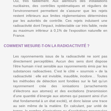
Oui, très faiblement. Aux alentours des installations
nucléaires, des contrôles systématiques et réguliers de
l’environnement permettent de s’assurer que les rejets
restent inférieurs aux limites réglementaires déterminées
par les autorités de contrôle. Ces rejets induisent une
radioactivité dont l’impact, indétectable car très faible, reste
au maximum inférieur à 0,1% de l’exposition naturelle en
France.
COMMENT MESURE-T-ON LA RADIOACTIVITÉ ?
Les rayonnements issus de la radioactivité ne sont pas
directement perceptibles. Aucun des sens dont dispose
l’être humain n’est sensible aux rayonnements émis par les
substances radioactives. C’est le côté « sournois » de la
radioactivité : elle est invisible, inaudible, inodore… Toutes
les méthodes de détection sont fondées sur le fait qu’un
rayonnement crée des ionisations (arrachements
d’électrons aux atomes) et des excitations (transmission
d’une quantité d’énergie aux atomes qui passent ainsi d’un
état fondamental à un état excité), et donc laisse une trace
au sein même de la matière. En calculant, par unité de
temps, le nombre d’ionisations ou d’excitations provoquées