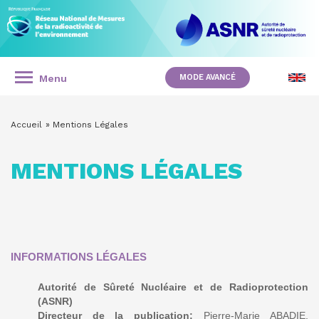
Panneau de gestion des cookies
Aller
au
contenu
principal
RÉSEAU
NATIONAL
Menu
MODE AVANCÉ
NAVIGATION
DE
PRINCIPALE
Accueil
Mentions Légales
MESURES
FIL
D'ARIANE
DE
MENTIONS LÉGALES
LA
RADIOACTIVITÉ
DE
INFORMATIONS LÉGALES
L'ENVIRONNEMENT
Autorité de Sûreté Nucléaire et de Radioprotection
(ASNR)
Directeur de la publication:
Pierre-Marie ABADIE,